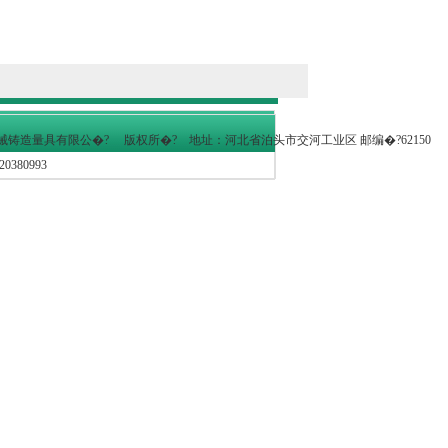
铸造量具有限公�? 版权所�? 地址：河北省泊头市交河工业区 邮编�?62150
0380993